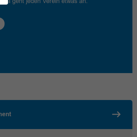
ema geht jeden Verein etwas an.
ment