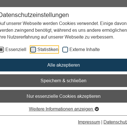
ent
Sportpraxis
Aktuelles
Datenschutzeinstellungen
Auf unserer Webseite werden Cookies verwendet. Einige davon
werden zwingend benötigt, während es uns andere ermöglichen
Ihre Nutzererfahrung auf unserer Webseite zu verbessern.
Essenziell
Statistiken
Externe Inhalte
Alle akzeptieren
Speichern & schließen
Steuern & Fi
Nur essenzielle Cookies akzeptieren
Wenn’s um Steuern 
Weitere Informationen anzeigen
uns als Sportverei
sind gemeinnützig u
Impressum
|
Datenschut