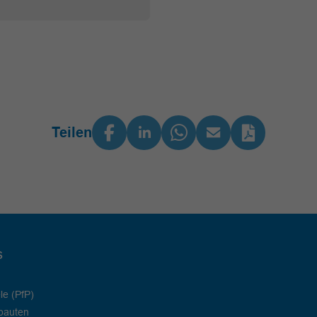
Teilen
s
le (PfP)
bauten