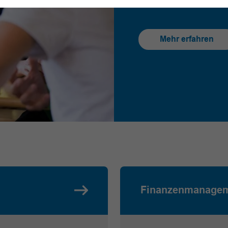
aufgepasst: das Th
Mehr erfahren
Finanzenmanage