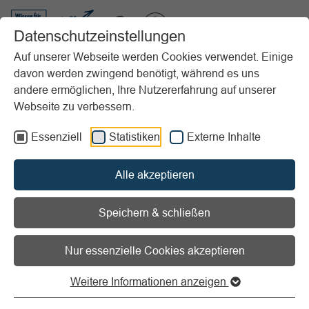
VIBSS.DE
Datenschutzeinstellungen
Auf unserer Webseite werden Cookies verwendet. Einige
davon werden zwingend benötigt, während es uns
Startseite
Vereinsmanagement
Marketing
Social Media
TikTok
andere ermöglichen, Ihre Nutzererfahrung auf unserer
Webseite zu verbessern.
Vorlesen
Informationen zum Readspeaker öffnen
Essenziell
Statistiken
Externe Inhalte
TikTok
Alle akzeptieren
Speichern & schließen
Was ist TikTok?
Nur essenzielle Cookies akzeptieren
Funktionen, Zielgruppen und Potenziale der
Weitere Informationen anzeigen
Plattform für Social-Media-Marketing und junge
Zielgruppen im Sportverein.