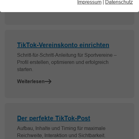
Impressum
|
Datenschutz
Weiterlesen
TikTok-Vereinskonto einrichten
Schritt-für-Schritt-Anleitung für Sportvereine –
Profil erstellen, optimieren und erfolgreich
starten.
Weiterlesen
Der perfekte TikTok-Post
Aufbau, Inhalte und Timing für maximale
Reichweite, Interaktion und Sichtbarkeit.