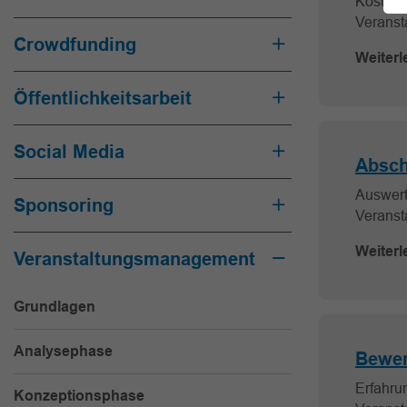
Kosten 
Veranst
Crowdfunding
Weiterl
Öffentlichkeitsarbeit
Social Media
Absch
Auswert
Sponsoring
Veranst
Weiterl
Veranstaltungsmanagement
Grundlagen
Analysephase
Bewer
Erfahru
Konzeptionsphase