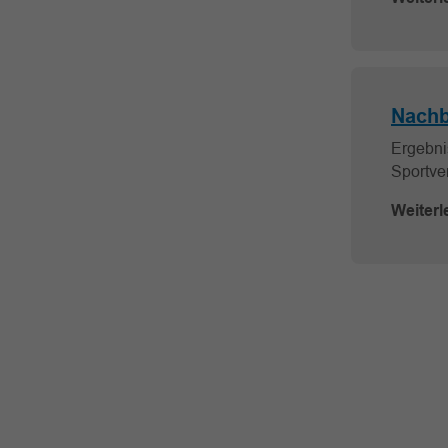
Nachb
Ergebni
Sportver
Weiterl