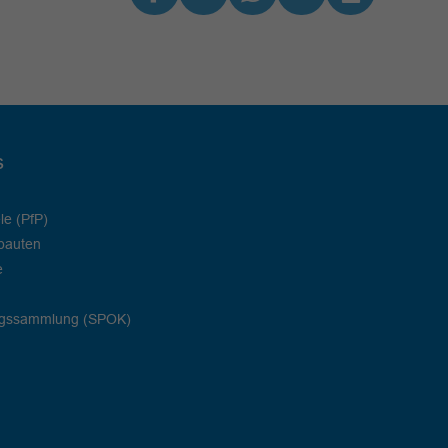
s
le (PfP)
bauten
e
ngssammlung (SPOK)