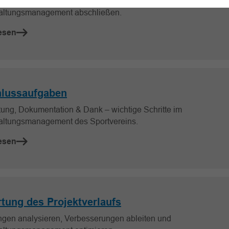
und Einnahmen auswerten, Transparenz schaffen und
altungsmanagement abschließen.
esen
lussaufgaben
ung, Dokumentation & Dank – wichtige Schritte im
altungsmanagement des Sportvereins.
esen
tung des Projektverlaufs
ngen analysieren, Verbesserungen ableiten und