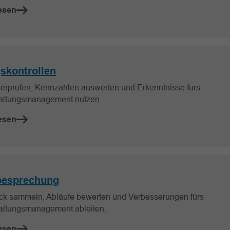
esen
gskontrollen
berprüfen, Kennzahlen auswerten und Erkenntnisse fürs
altungsmanagement nutzen.
esen
besprechung
k sammeln, Abläufe bewerten und Verbesserungen fürs
altungsmanagement ableiten.
esen