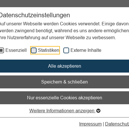
ent
Sportpraxis
Aktuelles
Datenschutzeinstellungen
Auf unserer Webseite werden Cookies verwendet. Einige davon
werden zwingend benötigt, während es uns andere ermöglichen
Ihre Nutzererfahrung auf unserer Webseite zu verbessern.
anagement
Nachbereitungsphase
Essenziell
Statistiken
Externe Inhalte
nen zum Readspeaker öffnen
Alle akzeptieren
bereitungsphase
Speichern & schließen
Nur essenzielle Cookies akzeptieren
Weitere Informationen anzeigen
hnung des Veranstaltungsbudgets
Impressum
|
Datenschut